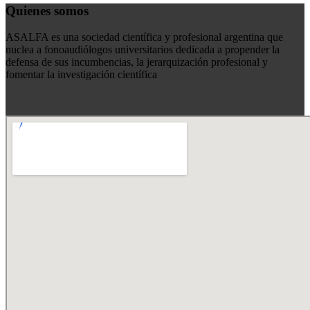
Quienes somos
ASALFA es una sociedad científica y profesional argentina que
nuclea a fonoaudiólogos universitarios dedicada a propender la
defensa de sus incumbencias, la jerarquización profesional y
fomentar la investigación científica