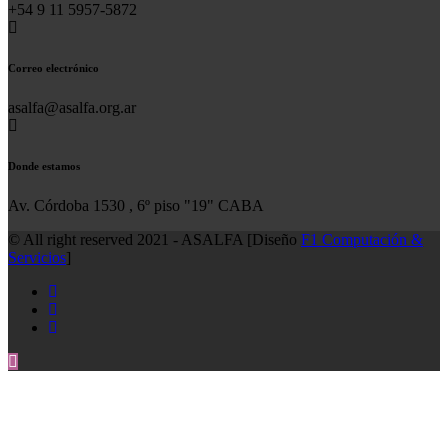
+54 9 11 5957-5872
Correo electrónico
asalfa@asalfa.org.ar
Donde estamos
Av. Córdoba 1530 , 6º piso "19" CABA
© All right reserved 2021 - ASALFA [Diseño
F1 Computación &
Servicios
]