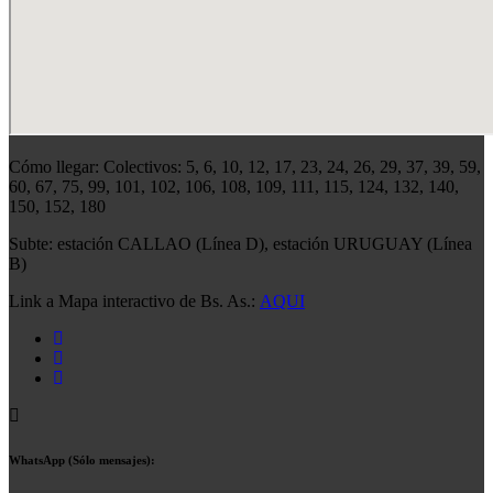
Cómo llegar: Colectivos: 5, 6, 10, 12, 17, 23, 24, 26, 29, 37, 39, 59,
60, 67, 75, 99, 101, 102, 106, 108, 109, 111, 115, 124, 132, 140,
150, 152, 180
Subte: estación CALLAO (Línea D), estación URUGUAY (Línea
B)
Link a Mapa interactivo de Bs. As.:
AQUI
WhatsApp (Sólo mensajes):