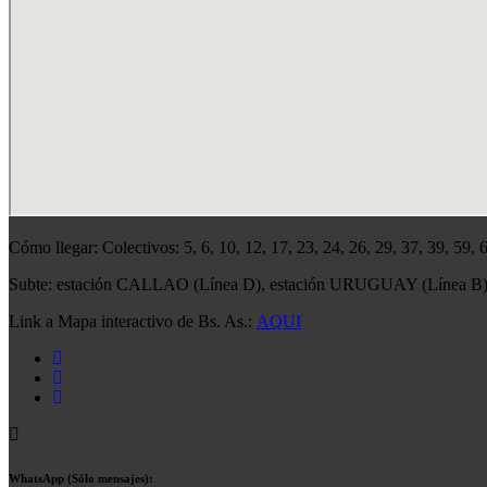
Cómo llegar: Colectivos: 5, 6, 10, 12, 17, 23, 24, 26, 29, 37, 39, 59,
Subte: estación CALLAO (Línea D), estación URUGUAY (Línea B
Link a Mapa interactivo de Bs. As.:
AQUI
WhatsApp (Sólo mensajes):