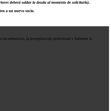
riores deberá saldar la deuda al momento de solicitarla).
ten a un nuevo socio.
s incumbencias, la jerarquización profesional y fomentar la