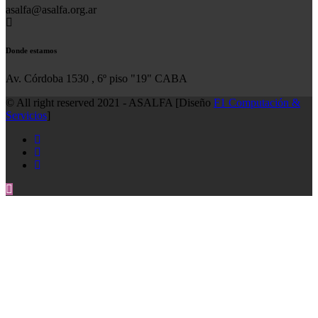
asalfa@asalfa.org.ar
Donde estamos
Av. Córdoba 1530 , 6º piso "19" CABA
© All right reserved 2021 - ASALFA [Diseño
F1 Computación &
Servicios
]