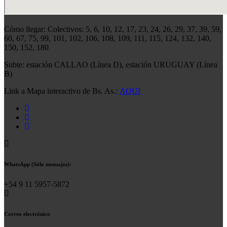
Cómo llegar: Colectivos: 5, 6, 10, 12, 17, 23, 24, 26, 29, 37, 39, 59,
60, 67, 75, 99, 101, 102, 106, 108, 109, 111, 115, 124, 132, 140,
150, 152, 180
Subte: estación CALLAO (Línea D), estación URUGUAY (Línea
B)
Link a Mapa interactivo de Bs. As.:
AQUI
WhatsApp (Sólo mensajes):
+54 9 11 5957-5872
Correo electrónico