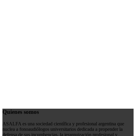
Quienes somos
ASALFA es una sociedad científica y profesional argentina que
nuclea a fonoaudiólogos universitarios dedicada a propender la
defensa de sus incumbencias, la jerarquización profesional y