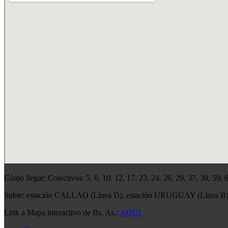
Cómo llegar: Colectivos: 5, 6, 10, 12, 17, 23, 24, 26, 29, 37, 39, 59,
Subte: estación CALLAO (Línea D), estación URUGUAY (Línea B
Link a Mapa interactivo de Bs. As.:
AQUI