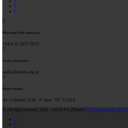
WhatsApp (Sólo mensajes):
+54 9 11 5957-5872
Correo electrónico
asalfa@asalfa.org.ar
Donde estamos
Av. Córdoba 1530 , 6º piso "19" CABA
© All right reserved 2021 - ASALFA [Diseño
F1 Computación & Ser