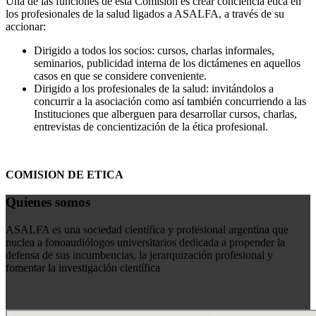
Una de las funciones de esta Comisión es crear conciencia ética en
los profesionales de la salud ligados a ASALFA, a través de su
accionar:
Dirigido a todos los socios: cursos, charlas informales,
seminarios, publicidad interna de los dictámenes en aquellos
casos en que se considere conveniente.
Dirigido a los profesionales de la salud: invitándolos a
concurrir a la asociación como así también concurriendo a las
Instituciones que alberguen para desarrollar cursos, charlas,
entrevistas de concientización de la ética profesional.
COMISION DE ETICA
Quienes somos
ASALFA es una sociedad científica y profesional argentina que
nuclea a fonoaudiólogos universitarios dedicada a propender la
defensa de sus incumbencias, la jerarquización profesional y
fomentar la investigación científica