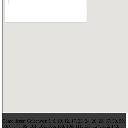
Cómo llegar: Colectivos: 5, 6, 10, 12, 17, 23, 24, 26, 29, 37, 39, 59,
60, 67, 75, 99, 101, 102, 106, 108, 109, 111, 115, 124, 132, 140,