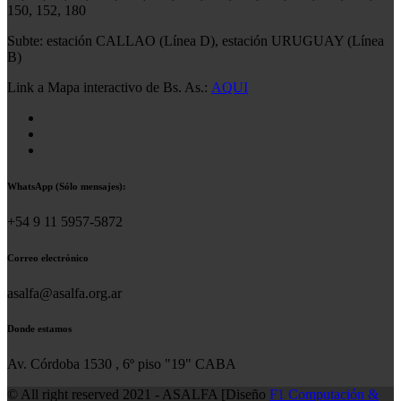
150, 152, 180
Subte: estación CALLAO (Línea D), estación URUGUAY (Línea
B)
Link a Mapa interactivo de Bs. As.:
AQUI
WhatsApp (Sólo mensajes):
+54 9 11 5957-5872
Correo electrónico
asalfa@asalfa.org.ar
Donde estamos
Av. Córdoba 1530 , 6º piso "19" CABA
© All right reserved 2021 - ASALFA [Diseño
F1 Computación &