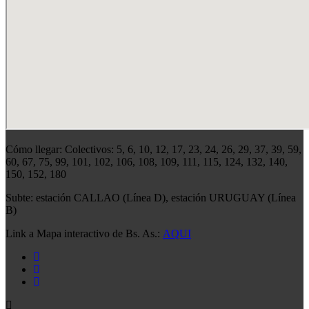
Cómo llegar: Colectivos: 5, 6, 10, 12, 17, 23, 24, 26, 29, 37, 39, 59,
60, 67, 75, 99, 101, 102, 106, 108, 109, 111, 115, 124, 132, 140,
150, 152, 180
Subte: estación CALLAO (Línea D), estación URUGUAY (Línea
B)
Link a Mapa interactivo de Bs. As.:
AQUI