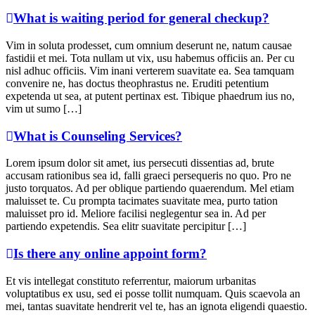
What is waiting period for general checkup?
Vim in soluta prodesset, cum omnium deserunt ne, natum causae
fastidii et mei. Tota nullam ut vix, usu habemus officiis an. Per cu
nisl adhuc officiis. Vim inani verterem suavitate ea. Sea tamquam
convenire ne, has doctus theophrastus ne. Eruditi petentium
expetenda ut sea, at putent pertinax est. Tibique phaedrum ius no,
vim ut sumo […]
What is Counseling Services?
Lorem ipsum dolor sit amet, ius persecuti dissentias ad, brute
accusam rationibus sea id, falli graeci persequeris no quo. Pro ne
justo torquatos. Ad per oblique partiendo quaerendum. Mel etiam
maluisset te. Cu prompta tacimates suavitate mea, purto tation
maluisset pro id. Meliore facilisi neglegentur sea in. Ad per
partiendo expetendis. Sea elitr suavitate percipitur […]
Is there any online appoint form?
Et vis intellegat constituto referrentur, maiorum urbanitas
voluptatibus ex usu, sed ei posse tollit numquam. Quis scaevola an
mei, tantas suavitate hendrerit vel te, has an ignota eligendi quaestio.