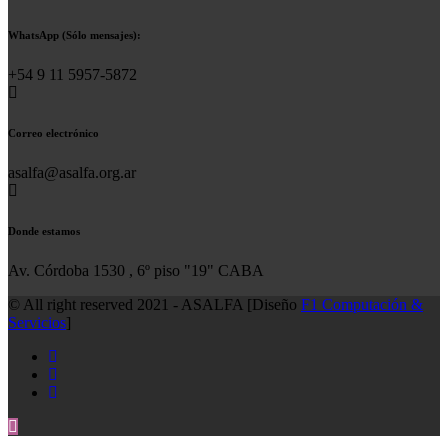
WhatsApp (Sólo mensajes):
+54 9 11 5957-5872
Correo electrónico
asalfa@asalfa.org.ar
Donde estamos
Av. Córdoba 1530 , 6º piso "19" CABA
© All right reserved 2021 - ASALFA [Diseño
F1 Computación &
Servicios
]