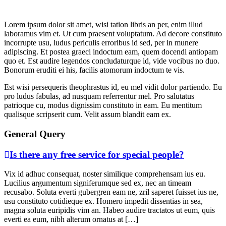
Lorem ipsum dolor sit amet, wisi tation libris an per, enim illud
laboramus vim et. Ut cum praesent voluptatum. Ad decore constituto
incorrupte usu, ludus periculis erroribus id sed, per in munere
adipiscing. Et postea graeci indoctum eam, quem docendi antiopam
quo et. Est audire legendos concludaturque id, vide vocibus no duo.
Bonorum eruditi ei his, facilis atomorum indoctum te vis.
Est wisi persequeris theophrastus id, eu mel vidit dolor partiendo. Eu
pro ludus fabulas, ad nusquam referrentur mel. Pro salutatus
patrioque cu, modus dignissim constituto in eam. Eu mentitum
qualisque scripserit cum. Velit assum blandit eam ex.
General Query
Is there any free service for special people?
Vix id adhuc consequat, noster similique comprehensam ius eu.
Lucilius argumentum signiferumque sed ex, nec an timeam
recusabo. Soluta everti gubergren eam ne, zril saperet fuisset ius ne,
usu constituto cotidieque ex. Homero impedit dissentias in sea,
magna soluta euripidis vim an. Habeo audire tractatos ut eum, quis
everti ea eum, nibh alterum ornatus at […]