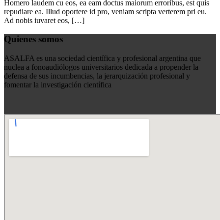
Homero laudem cu eos, ea eam doctus maiorum erroribus, est quis
repudiare ea. Illud oportere id pro, veniam scripta verterem pri eu.
Ad nobis iuvaret eos, […]
Quienes somos
ASALFA es una sociedad científica y profesional argentina que
nuclea a fonoaudiólogos universitarios dedicada a propender la
defensa de sus incumbencias, la jerarquización profesional y
fomentar la investigación científica