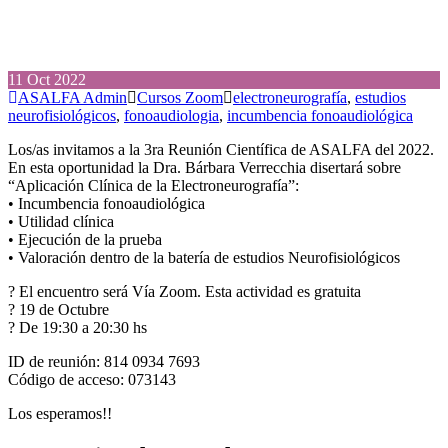
11
Oct
2022
ASALFA Admin
Cursos Zoom
electroneurografía
,
estudios
neurofisiológicos
,
fonoaudiologia
,
incumbencia fonoaudiológica
Los/as invitamos a la 3ra Reunión Científica de ASALFA del 2022.
En esta oportunidad la Dra. Bárbara Verrecchia disertará sobre
“Aplicación Clínica de la Electroneurografía”:
• Incumbencia fonoaudiológica
• Utilidad clínica
• Ejecución de la prueba
• Valoración dentro de la batería de estudios Neurofisiológicos
? El encuentro será Vía Zoom. Esta actividad es gratuita
?️ 19 de Octubre
? De 19:30 a 20:30 hs
ID de reunión: 814 0934 7693
Código de acceso: 073143
Los esperamos!!