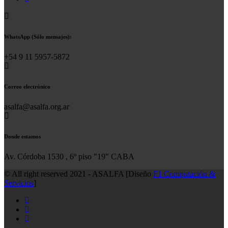
WhatsApp (Sólo mensajes):
+54 9 11 5957-5872
Correo electrónico
asalfa@asalfa.org.ar
Donde estamos
Av. Córdoba 1530 , 6º piso "19" CABA
© All right reserved 2021 - ASALFA [Diseño
F1 Computación &
Servicios
]