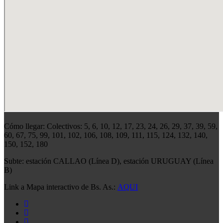
Cómo llegar: Colectivos: 5, 6, 10, 12, 17, 23, 24, 26, 29, 37, 39, 59,
60, 67, 75, 99, 101, 102, 106, 108, 109, 111, 115, 124, 132, 140,
150, 152, 180
Subte: estación CALLAO (Línea D), estación URUGUAY (Línea
B)
Link a Mapa interactivo de Bs. As.:
AQUI