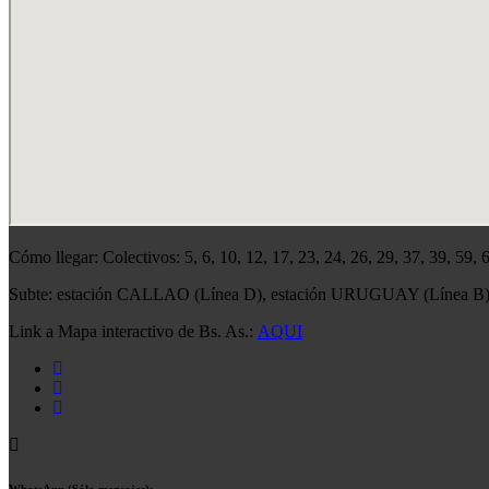
Cómo llegar: Colectivos: 5, 6, 10, 12, 17, 23, 24, 26, 29, 37, 39, 59,
Subte: estación CALLAO (Línea D), estación URUGUAY (Línea B
Link a Mapa interactivo de Bs. As.:
AQUI
WhatsApp (Sólo mensajes):