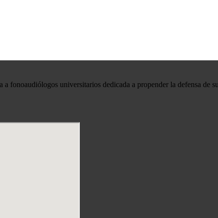
 a fonoaudiólogos universitarios dedicada a propender la defensa de su