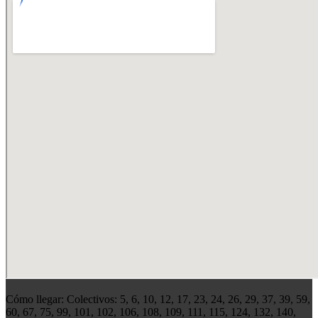
Cómo llegar: Colectivos: 5, 6, 10, 12, 17, 23, 24, 26, 29, 37, 39, 59,
60, 67, 75, 99, 101, 102, 106, 108, 109, 111, 115, 124, 132, 140,