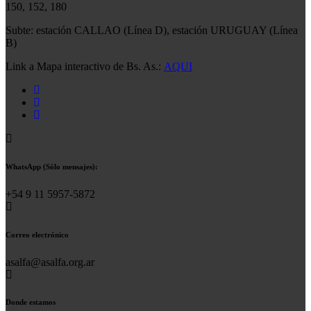
150, 152, 180
Subte: estación CALLAO (Línea D), estación URUGUAY (Línea
B)
Link a Mapa interactivo de Bs. As.:
AQUI
WhatsApp (Sólo mensajes):
+54 9 11 5957-5872
Correo electrónico
asalfa@asalfa.org.ar
Donde estamos