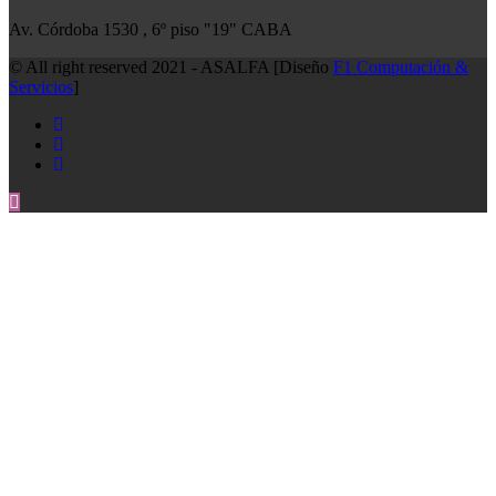
Av. Córdoba 1530 , 6º piso "19" CABA
© All right reserved 2021 - ASALFA [Diseño
F1 Computación &
Servicios
]