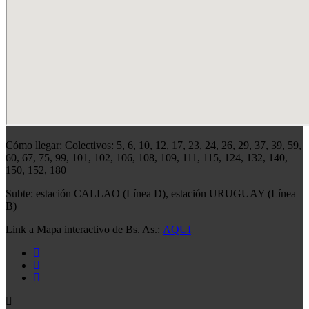
Cómo llegar: Colectivos: 5, 6, 10, 12, 17, 23, 24, 26, 29, 37, 39, 59,
60, 67, 75, 99, 101, 102, 106, 108, 109, 111, 115, 124, 132, 140,
150, 152, 180
Subte: estación CALLAO (Línea D), estación URUGUAY (Línea
B)
Link a Mapa interactivo de Bs. As.:
AQUI