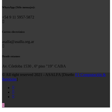
WhatsApp (Sólo mensajes):
+54 9 11 5957-5872
Correo electrónico
asalfa@asalfa.org.ar
Donde estamos
Av. Córdoba 1530 , 6º piso "19" CABA
© All right reserved 2021 - ASALFA [Diseño
F1 Computación &
Servicios
]