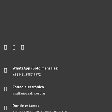
WhatsApp (Sólo mensajes):
+54 9 11 5957-5872
Correo electrónico
asalfa@asalfa.org.ar
Donde estamos
Av. Córdoba 1530 , 6º piso "19" CABA