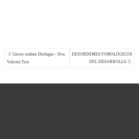
Navegación
Curso online Disfagia – Dra.
DESORDENES FONOLÓGICOS
de
DEL DESARROLLO
Valeria Ton
entradas