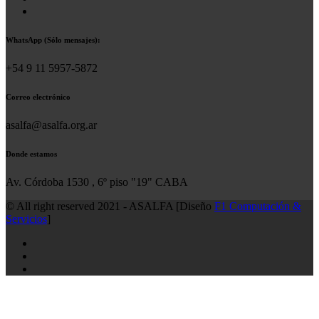
WhatsApp (Sólo mensajes):
+54 9 11 5957-5872
Correo electrónico
asalfa@asalfa.org.ar
Donde estamos
Av. Córdoba 1530 , 6º piso "19" CABA
© All right reserved 2021 - ASALFA [Diseño
F1 Computación &
Servicios
]