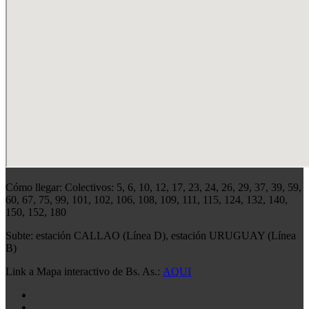
Cómo llegar: Colectivos: 5, 6, 10, 12, 17, 23, 24, 26, 29, 37, 39, 59,
60, 67, 75, 99, 101, 102, 106, 108, 109, 111, 115, 124, 132, 140,
150, 152, 180
Subte: estación CALLAO (Línea D), estación URUGUAY (Línea
B)
Link a Mapa interactivo de Bs. As.:
AQUI