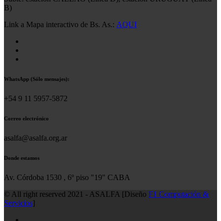
B)
Link a Mapa interactivo de Bs. As.:
AQUI
WhatsApp (Sólo mensajes):
+54 9 11 5957-5872
Correo electrónico
asalfa@asalfa.org.ar
Donde estamos
Av. Córdoba 1530 , 6º piso "19" CABA
© All right reserved 2021 - ASALFA [Diseño
F1 Computación &
Servicios
]