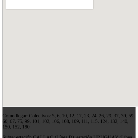
Cómo llegar: Colectivos: 5, 6, 10, 12, 17, 23, 24, 26, 29, 37, 39, 59,
60, 67, 75, 99, 101, 102, 106, 108, 109, 111, 115, 124, 132, 140,
150, 152, 180
Subte: estación CALLAO (Línea D), estación URUGUAY (Línea