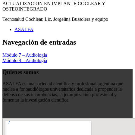
ACTUALIZACION EN IMPLANTE COCLEAR Y
OSTEOINTEGRADO
Tecnosalud Cochlear, Lic. Jorgelina Bussolera y equipo
ASALFA
Navegación de entradas
Módulo 7 – Audiología
Módulo 9 – Audiología
Quienes somos
ASALFA es una sociedad científica y profesional argentina que
nuclea a fonoaudiólogos universitarios dedicada a propender la
defensa de sus incumbencias, la jerarquización profesional y
fomentar la investigación científica