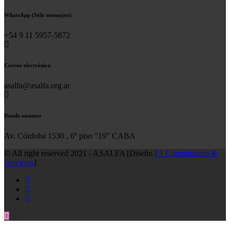
WhatsApp (Sólo mensajes):
+54 9 11 5957-5872
Correo electrónico
asalfa@asalfa.org.ar
Donde estamos
Av. Córdoba 1530 , 6º piso "19" CABA
© All right reserved 2021 - ASALFA [Diseño
F1 Computación &
Servicios
]