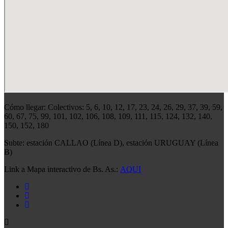
Cómo llegar: Colectivos: 5, 6, 10, 12, 17, 23, 24, 26, 29, 37, 39, 59,
60, 67, 75, 99, 101, 102, 106, 108, 109, 111, 115, 124, 132, 140,
150, 152, 180
Subte: estación CALLAO (Línea D), estación URUGUAY (Línea
B)
Link a Mapa interactivo de Bs. As.:
AQUI