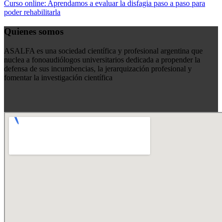
Curso online: Aprendamos a evaluar la disfagia paso a paso para
de
poder rehabilitarla
entradas
Quienes somos
ASALFA es una sociedad científica y profesional argentina que
nuclea a fonoaudiólogos universitarios dedicada a propender la
defensa de sus incumbencias, la jerarquización profesional y
fomentar la investigación científica