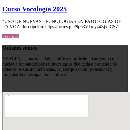
Curso Vocología 2025
“USO DE NUEVAS TECNOLOGÍAS EN PATOLOGÍAS DE
LA VOZ” Inscripción: https://forms.gle/8p63V1myz4ZjxhCS7
Leer más
Quienes somos
ASALFA es una sociedad científica y profesional argentina que
nuclea a fonoaudiólogos universitarios dedicada a propender la
defensa de sus incumbencias, la jerarquización profesional y
fomentar la investigación científica