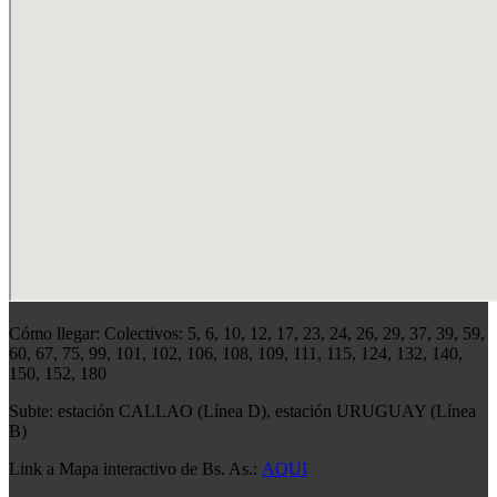
Cómo llegar: Colectivos: 5, 6, 10, 12, 17, 23, 24, 26, 29, 37, 39, 59,
60, 67, 75, 99, 101, 102, 106, 108, 109, 111, 115, 124, 132, 140,
150, 152, 180
Subte: estación CALLAO (Línea D), estación URUGUAY (Línea
B)
Link a Mapa interactivo de Bs. As.:
AQUI