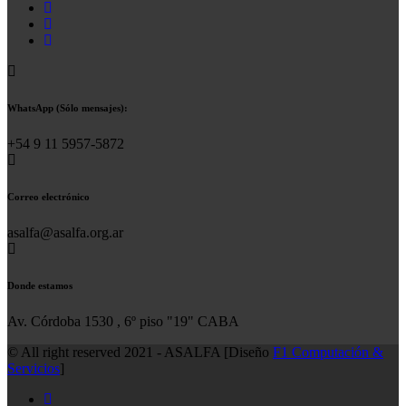
WhatsApp (Sólo mensajes):
+54 9 11 5957-5872
Correo electrónico
asalfa@asalfa.org.ar
Donde estamos
Av. Córdoba 1530 , 6º piso "19" CABA
© All right reserved 2021 - ASALFA [Diseño
F1 Computación &
Servicios
]