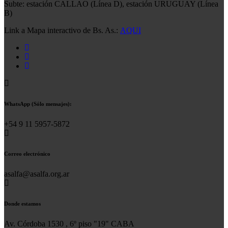
Subte: estación CALLAO (Línea D), estación URUGUAY (Línea
B)
Link a Mapa interactivo de Bs. As.:
AQUI
WhatsApp (Sólo mensajes):
+54 9 11 5957-5872
Correo electrónico
asalfa@asalfa.org.ar
Donde estamos
Av. Córdoba 1530 , 6º piso "19" CABA