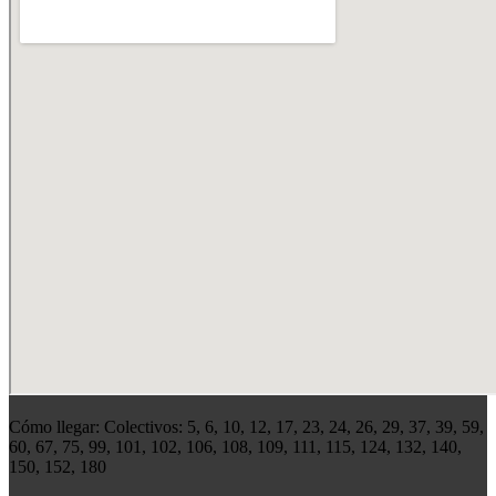
Cómo llegar: Colectivos: 5, 6, 10, 12, 17, 23, 24, 26, 29, 37, 39, 59,
60, 67, 75, 99, 101, 102, 106, 108, 109, 111, 115, 124, 132, 140,
150, 152, 180