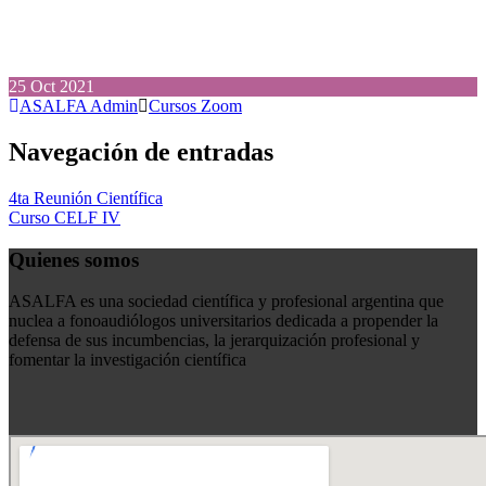
25
Oct
2021
ASALFA Admin
Cursos Zoom
Navegación de entradas
4ta Reunión Científica
Curso CELF IV
Quienes somos
ASALFA es una sociedad científica y profesional argentina que
nuclea a fonoaudiólogos universitarios dedicada a propender la
defensa de sus incumbencias, la jerarquización profesional y
fomentar la investigación científica