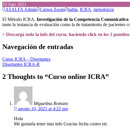
10
Ago
2021
ASALFA Admin
Cursos Zoom
habla
,
ICRA
,
metodoicra
El Método ICRA,
Investigación de la Competencia Comunicativa 
tanto la instancia de evaluación como la de tratamiento de pacientes 
> Descargá toda la info del curso, haciendo click en los 3 puntitos
Navegación de entradas
Curso ICRA – Disertantes
Disertantes ICRA-R
2 Thoughts to “Curso online ICRA”
Miguelina Romani
agosto 10, 2021 at 4:22 pm
Hola
Me gustaría tener mas info Gracias fecha costos etc