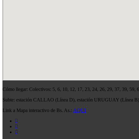
Cómo llegar: Colectivos: 5, 6, 10, 12, 17, 23, 24, 26, 29, 37, 39, 59,
Subte: estación CALLAO (Línea D), estación URUGUAY (Línea B
Link a Mapa interactivo de Bs. As.:
AQUI