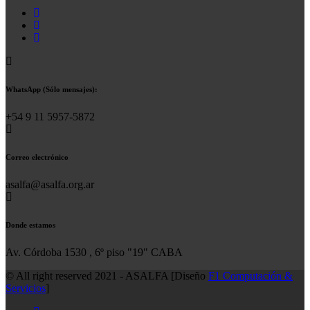
WhatsApp (Sólo mensajes):
+54 9 11 5957-5872
Correo electrónico
asalfa@asalfa.org.ar
Donde estamos
Av. Córdoba 1530 , 6º piso "19" CABA
© All right reserved 2021 - ASALFA [Diseño
F1 Computación &
Servicios
]