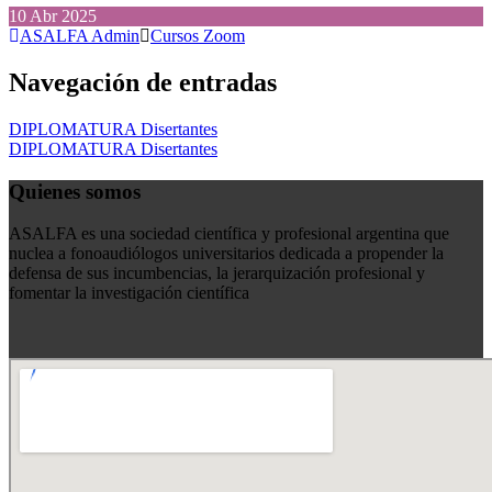
10
Abr
2025
ASALFA Admin
Cursos Zoom
Navegación de entradas
DIPLOMATURA Disertantes
DIPLOMATURA Disertantes
Quienes somos
ASALFA es una sociedad científica y profesional argentina que
nuclea a fonoaudiólogos universitarios dedicada a propender la
defensa de sus incumbencias, la jerarquización profesional y
fomentar la investigación científica