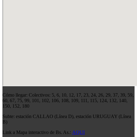
Cómo llegar: Colectivos: 5, 6, 10, 12, 17, 23, 24, 26, 29, 37, 39, 59,
60, 67, 75, 99, 101, 102, 106, 108, 109, 111, 115, 124, 132, 140,
150, 152, 180
Subte: estación CALLAO (Línea D), estación URUGUAY (Línea
B)
Link a Mapa interactivo de Bs. As.:
AQUI