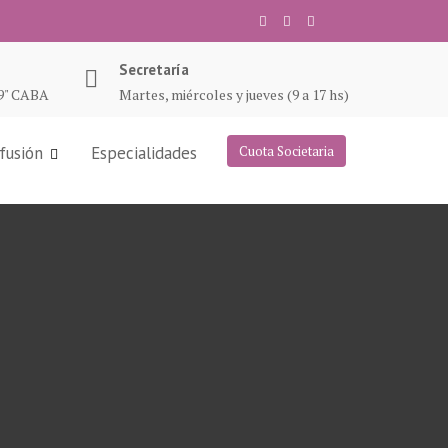
Secretaría
19" CABA
Martes, miércoles y jueves (9 a 17 hs)
fusión
Especialidades
Cuota Societaria