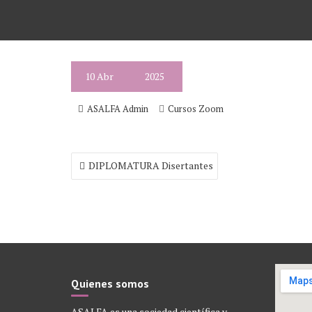
10
Abr
2025
ASALFA Admin
Cursos Zoom
Navegación
DIPLOMATURA Disertantes
de
entradas
Quienes somos
ASALFA es una sociedad científica y