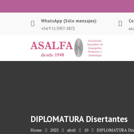
Skip
to
content
WhatsApp (Sólo mensajes):
Co
+54 9 11 5957-5872
as
DIPLOMATURA Disertantes
Home
2025
abril
10
DIPLOMATURA Dise