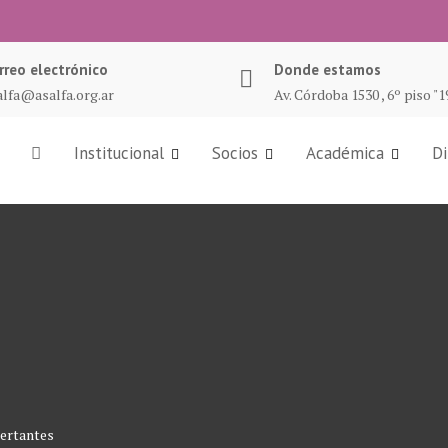
rreo electrónico
Donde estamos
alfa@asalfa.org.ar
Av. Córdoba 1530 , 6º piso "
Institucional
Socios
Académica
Di
rtantes