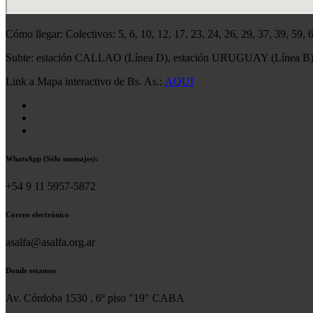
Cómo llegar: Colectivos: 5, 6, 10, 12, 17, 23, 24, 26, 29, 37, 39, 59,
Subte: estación CALLAO (Línea D), estación URUGUAY (Línea B
Link a Mapa interactivo de Bs. As.:
AQUI
WhatsApp (Sólo mensajes):
+54 9 11 5957-5872
Correo electrónico
asalfa@asalfa.org.ar
Donde estamos
Av. Córdoba 1530 , 6º piso "19" CABA