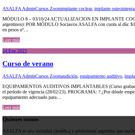
ASALFA Admin
Cursos Zoom
implante coclear
,
implante osteointegr
MÓDULO 8 – 03/10/24 ACTUALIZACION EN IMPLANTE COCLEAR Y
argentinos): POR MÓDULO Socias/os ASALFA con cuota al día: $16
en pesos nº…
Leer más
24
Ene
2023
Curso de verano
ASALFA Admin
Cursos Zoom
audición
,
equipamiento auditivo
,
impla
EQUIPAMIENTOS AUDITIVOS IMPLANTABLES (Curso grabado) – Fecha 
el período de vigencia (28/02/23). PROGRAMA: ? ¿Por dónde empezamo
equipamiento adecuado para…
Leer más
Quienes somos
ASALFA es una sociedad científica y profesional argentina que nuclea