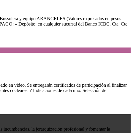
lera y equipo ARANCELES (Valores expresados en pesos
O: – Depósito: en cualquier sucursal del Banco ICBC. Cta. Cte.
eo. Se entregarán certificados de participación al finalizar
tes cocleares. ? Indicaciones de cada uno. Selección de
s incumbencias, la jerarquización profesional y fomentar la