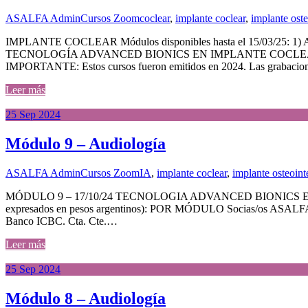
ASALFA Admin
Cursos Zoom
coclear
,
implante coclear
,
implante ost
IMPLANTE COCLEAR Módulos disponibles hasta el 15/03/25:
TECNOLOGÍA ADVANCED BIONICS EN IMPLANTE COCLEAR. Dict
IMPORTANTE: Estos cursos fueron emitidos en 2024. Las grabacion
Leer más
25
Sep
2024
Módulo 9 – Audiología
ASALFA Admin
Cursos Zoom
IA
,
implante coclear
,
implante osteoin
MÓDULO 9 – 17/10/24 TECNOLOGIA ADVANCED BIONICS EN IM
expresados en pesos argentinos): POR MÓDULO Socias/os ASALFA co
Banco ICBC. Cta. Cte.…
Leer más
25
Sep
2024
Módulo 8 – Audiología