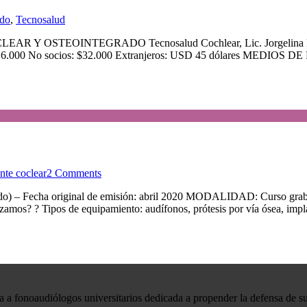
ado
,
Tecnosalud
 OSTEOINTEGRADO Tecnosalud Cochlear, Lic. Jorgelina Busso
.000 No socios: $32.000 Extranjeros: USD 45 dólares MEDIOS DE PAG
nte coclear
2 Comments
original de emisión: abril 2020 MODALIDAD: Curso grabado en vid
s? ? Tipos de equipamiento: audífonos, prótesis por vía ósea, implan
 a fonoaudiólogos universitarios dedicada a propender la defensa de su