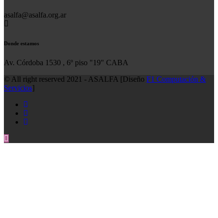
asalfa@asalfa.org.ar
Donde estamos
Av. Córdoba 1530 , 6º piso "19" CABA
© All right reserved 2021 - ASALFA [Diseño
F1 Computación &
Servicios
]