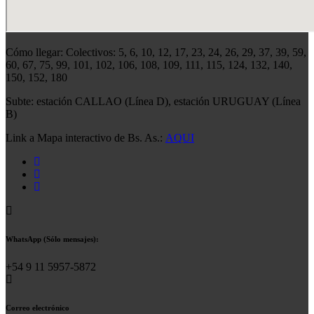
Cómo llegar: Colectivos: 5, 6, 10, 12, 17, 23, 24, 26, 29, 37, 39, 59,
60, 67, 75, 99, 101, 102, 106, 108, 109, 111, 115, 124, 132, 140,
150, 152, 180
Subte: estación CALLAO (Línea D), estación URUGUAY (Línea
B)
Link a Mapa interactivo de Bs. As.:
AQUI
WhatsApp (Sólo mensajes):
+54 9 11 5957-5872
Correo electrónico