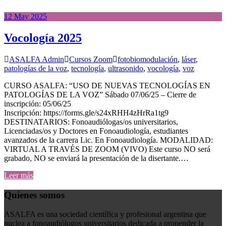
12
May
2025
Vocología 2025
ASALFA Admin
Cursos Zoom
fotobiomodulación
,
láser
,
patologías de la voz
,
tecnología
,
ultrasonido
,
vocología
,
voz
CURSO ASALFA: “USO DE NUEVAS TECNOLOGÍAS EN
PATOLOGÍAS DE LA VOZ” Sábado 07/06/25 – Cierre de
inscripción: 05/06/25
Inscripción: https://forms.gle/s24xRHH4zHrRa1tg9
DESTINATARIOS: Fonoaudiólogas/os universitarios,
Licenciadas/os y Doctores en Fonoaudiología, estudiantes
avanzados de la carrera Lic. En Fonoaudiología. MODALIDAD:
VIRTUAL A TRAVÉS DE ZOOM (VIVO) Este curso NO será
grabado, NO se enviará la presentación de la disertante.…
Leer más
Quienes somos
ASALFA es una sociedad científica y profesional argentina que
nuclea a fonoaudiólogos universitarios dedicada a propender la