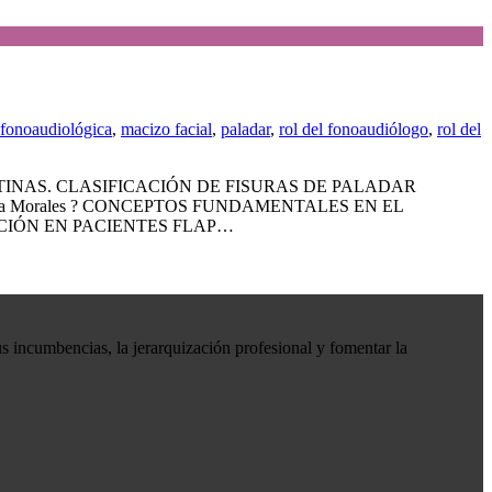
 fonoaudiológica
,
macizo facial
,
paladar
,
rol del fonoaudiólogo
,
rol del
INAS. CLASIFICACIÓN DE FISURAS DE PALADAR
na Morales ? CONCEPTOS FUNDAMENTALES EN EL
NCIÓN EN PACIENTES FLAP…
s incumbencias, la jerarquización profesional y fomentar la