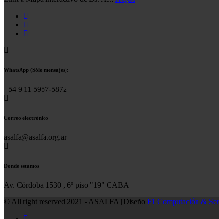
WhatsApp (Sólo mensajes):
+54 9 11 5957-5872
Correo electrónico
asalfa@asalfa.org.ar
Donde estamos
Av. Córdoba 1530 , 6º piso "19" CABA
© All right reserved 2021 - ASALFA [Diseño
F1 Computación & Ser