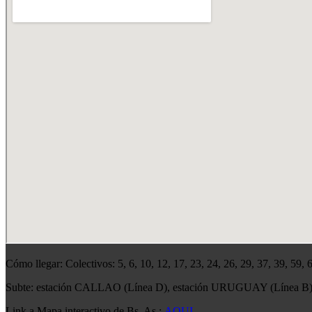
Cómo llegar: Colectivos: 5, 6, 10, 12, 17, 23, 24, 26, 29, 37, 39, 59,
Subte: estación CALLAO (Línea D), estación URUGUAY (Línea B
Link a Mapa interactivo de Bs. As.:
AQUI