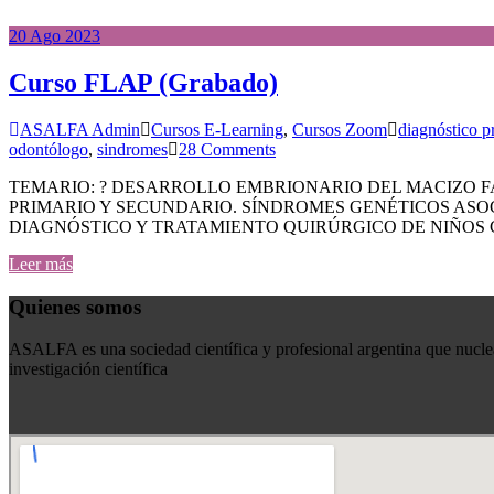
20
Ago
2023
Curso FLAP (Grabado)
ASALFA Admin
Cursos E-Learning
,
Cursos Zoom
diagnóstico p
odontólogo
,
sindromes
28 Comments
TEMARIO: ? DESARROLLO EMBRIONARIO DEL MACIZO FA
PRIMARIO Y SECUNDARIO. SÍNDROMES GENÉTICOS ASOCIA
DIAGNÓSTICO Y TRATAMIENTO QUIRÚRGICO DE NIÑOS CON
Leer más
Quienes somos
ASALFA es una sociedad científica y profesional argentina que nuclea
investigación científica