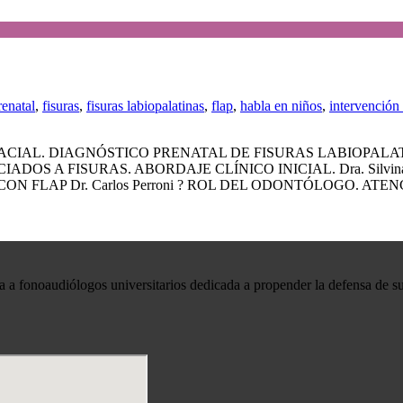
renatal
,
fisuras
,
fisuras labiopalatinas
,
flap
,
habla en niños
,
intervención
CIAL. DIAGNÓSTICO PRENATAL DE FISURAS LABIOPALAT
DOS A FISURAS. ABORDAJE CLÍNICO INICIAL. Dra. Silvi
 FLAP Dr. Carlos Perroni ? ROL DEL ODONTÓLOGO. ATE
 a fonoaudiólogos universitarios dedicada a propender la defensa de su